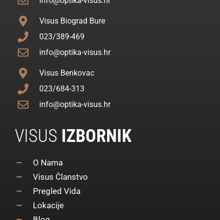
info@optika-visus.hr
Visus Biograd Bure
023/389-469
info@optika-visus.hr
Visus Benkovac
023/684-313
info@optika-visus.hr
VISUS
IZBORNIK
O Nama
Visus Članstvo
Pregled Vida
Lokacije
Blog