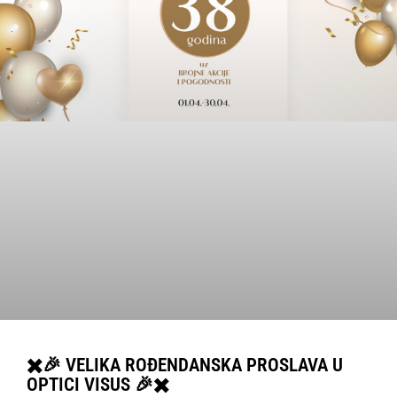
✖️🎉 VELIKA ROĐENDANSKA PROSLAVA U
OPTICI VISUS 🎉✖️