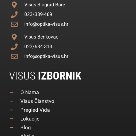
Visus Biograd Bure
023/389-469
info@optika-visus.hr
Visus Benkovac
023/684-313
info@optika-visus.hr
VISUS
IZBORNIK
O Nama
Visus Članstvo
Pregled Vida
Lokacije
Blog