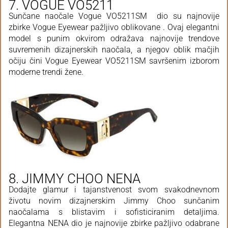
7. VOGUE VO5211
Sunčane naočale Vogue VO5211SM dio su najnovije
zbirke Vogue Eyewear pažljivo oblikovane . Ovaj elegantni
model s punim okvirom odražava najnovije trendove
suvremenih dizajnerskih naočala, a njegov oblik mačjih
očiju čini Vogue Eyewear VO5211SM savršenim izborom
moderne trendi žene.
8. JIMMY CHOO NENA
Dodajte glamur i tajanstvenost svom svakodnevnom
životu novim dizajnerskim Jimmy Choo sunčanim
naočalama s blistavim i sofisticiranim detaljima.
Elegantna NENA dio je najnovije zbirke pažljivo odabrane