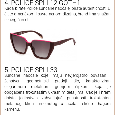
4. POLICE SPLL12 GOTH1
Kada birate Police sunčane naočale, birate autentičnost. U
čisto američkom i suvremenom dizajnu, brend ima snažan
i energičan stil.
5. POLICE SPLL33
Sunčane naočale koje imaju nevjerojatno odvažan i
ženstven geometrijski prednji dio, karakteriziran
elegantnom metalnom gornjom šipkom, koja je
obogaćena trokutastim ukrasnim detaljima. Čak je i hram
doista jedinstven zahvaljujući prisutnosti trokutastog
metalnog klina umetnutog u acetat, slično dragom
kamenu.