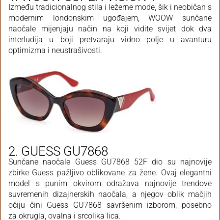
Između tradicionalnog stila i ležerne mode, šik i neobičan s
modernim londonskim ugođajem, WOOW sunčane
naočale mijenjaju način na koji vidite svijet dok dva
interludija u boji pretvaraju vidno polje u avanturu
optimizma i neustrašivosti.
2. GUESS GU7868
Sunčane naočale Guess GU7868 52F dio su najnovije
zbirke Guess pažljivo oblikovane za žene. Ovaj elegantni
model s punim okvirom odražava najnovije trendove
suvremenih dizajnerskih naočala, a njegov oblik mačjih
očiju čini Guess GU7868 savršenim izborom, posebno
za okrugla, ovalna i srcolika lica.