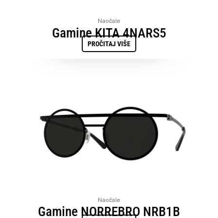
Naočale
Gamine KITA 4NARS5
PROČITAJ VIŠE
Naočale
Gamine NORREBRO NRB1B