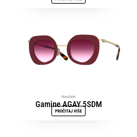
Naočale
Gamine AGAY 5SDM
PROČITAJ VIŠE