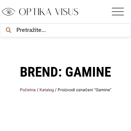
Skip
to
content
PRETRAŽI
BREND:
GAMINE
Početna
/
Katalog
/ Proizvodi označeni “Gamine”