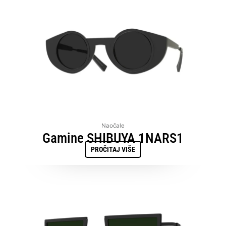
Naočale
Gamine SHIBUYA 1NARS1
PROČITAJ VIŠE