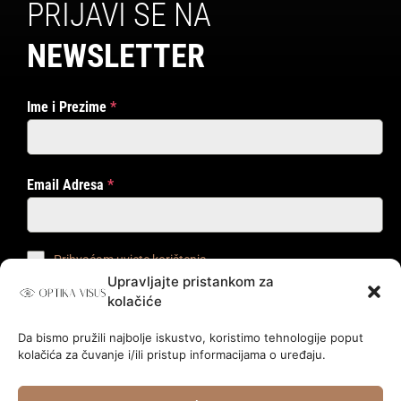
PRIJAVI SE NA
NEWSLETTER
Ime i Prezime
*
Email Adresa
*
Prihvaćam uvjete korištenja
Upravljajte pristankom za
kolačiće
PRIJAVI ME!
Da bismo pružili najbolje iskustvo, koristimo tehnologije poput
kolačića za čuvanje i/ili pristup informacijama o uređaju.
© 2024.
Optika Visus
.