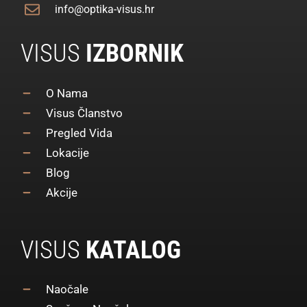
info@optika-visus.hr
VISUS
IZBORNIK
O Nama
Visus Članstvo
Pregled Vida
Lokacije
Blog
Akcije
VISUS
KATALOG
Naočale