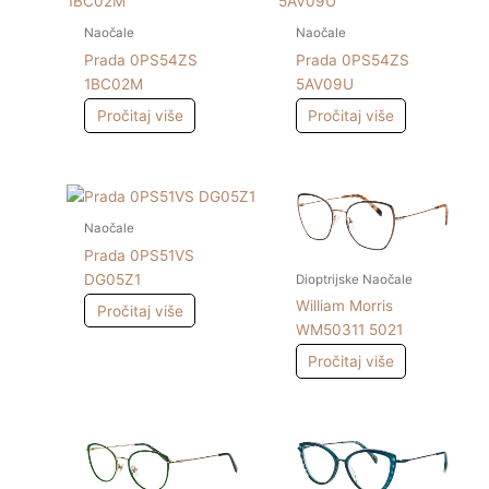
Naočale
Naočale
Prada 0PS54ZS
Prada 0PS54ZS
1BC02M
5AV09U
Pročitaj više
Pročitaj više
Naočale
Prada 0PS51VS
DG05Z1
Dioptrijske Naočale
William Morris
Pročitaj više
WM50311 5021
Pročitaj više