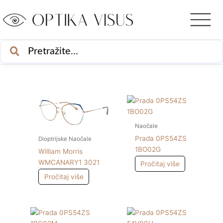
Skip
to
content
PRETRAŽI
Naočale
Prada 0PS54ZS
Dioptrijske Naočale
1BO02G
William Morris
WMCANARY1 3021
Pročitaj više
Pročitaj više