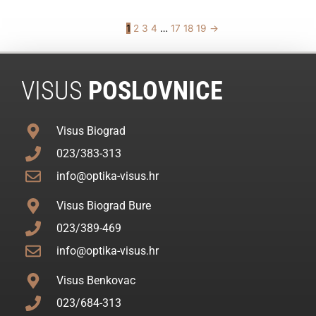
1
2
3
4
…
17
18
19
→
VISUS
POSLOVNICE
Visus Biograd
023/383-313
info@optika-visus.hr
Visus Biograd Bure
023/389-469
info@optika-visus.hr
Visus Benkovac
023/684-313