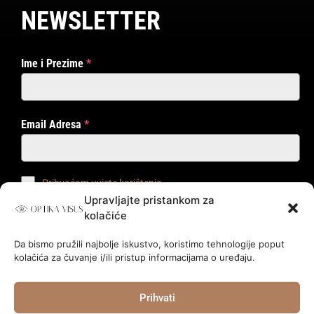
NEWSLETTER
Ime i Prezime
*
Email Adresa
*
Prihvaćam uvjete korištenja
Upravljajte pristankom za
kolačiće
PRIJAVI ME!
Da bismo pružili najbolje iskustvo, koristimo tehnologije poput
kolačića za čuvanje i/ili pristup informacijama o uređaju.
© 2024.
Optika Visus
.
Prihvati