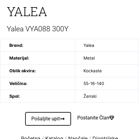
YALEA
Yalea VYA088 300Y
Brend:
Yalea
Materijal:
Metal
Oblik okvira:
Kockaste
Veličina:
55-16-140
Spol:
Ženski
Postanite Član
Pošaljite upit
Početna
/
Katalog
/
Naočale
/
Dioptrijske