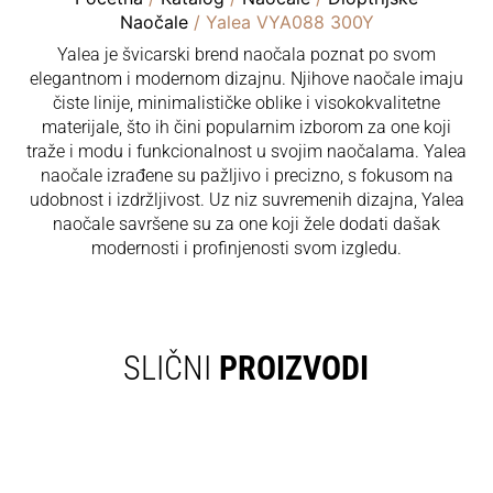
Naočale
/ Yalea VYA088 300Y
Yalea je švicarski brend naočala poznat po svom
elegantnom i modernom dizajnu. Njihove naočale imaju
čiste linije, minimalističke oblike i visokokvalitetne
materijale, što ih čini popularnim izborom za one koji
traže i modu i funkcionalnost u svojim naočalama. Yalea
naočale izrađene su pažljivo i precizno, s fokusom na
udobnost i izdržljivost. Uz niz suvremenih dizajna, Yalea
naočale savršene su za one koji žele dodati dašak
modernosti i profinjenosti svom izgledu.
SLIČNI
PROIZVODI