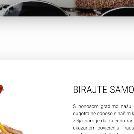
BIRAJTE SAM
S ponosom gradimo našu du
dugotrajne odnose s našim kl
želja nam je da zajedno ra
ukazanom povjerenju i rad