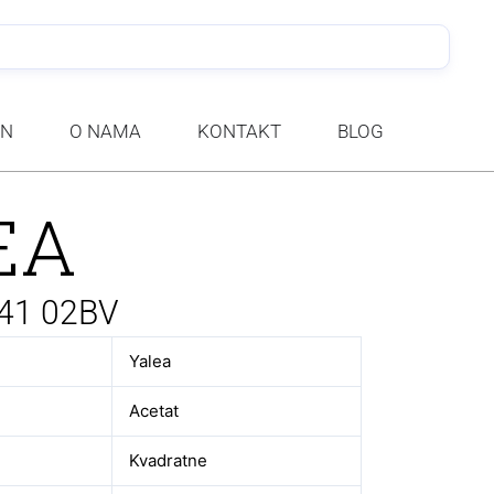
PRETRA
AN
O NAMA
KONTAKT
BLOG
EA
241 02BV
Yalea
Acetat
Kvadratne