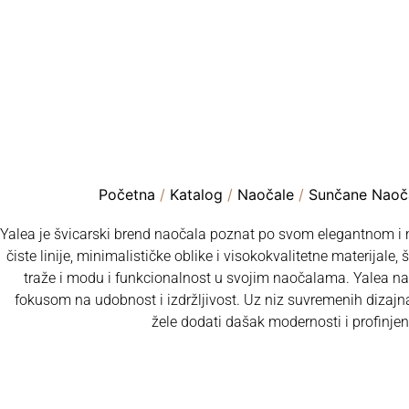
Početna
/
Katalog
/
Naočale
/
Sunčane Naoč
Yalea je švicarski brend naočala poznat po svom elegantnom i
čiste linije, minimalističke oblike i visokokvalitetne materijale,
traže i modu i funkcionalnost u svojim naočalama. Yalea nao
fokusom na udobnost i izdržljivost. Uz niz suvremenih dizajn
žele dodati dašak modernosti i profinje