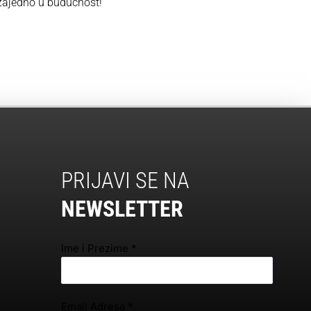
 zajedno u budućnost!
PRIJAVI SE NA
NEWSLETTER
Ime i Prezime
*
Email Adresa
*