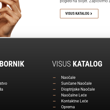
pogled na svijet. Zaplovimo
VISUS KATALOG
BORNIK
VISUS
KATALOG
Naočale
stvo
Sunčane Naočale
da
Dioptrijske Naočale
Naočalne Leće
Kontaktne Leće
Oprema