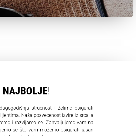
O
NAJBOLJE
!
gogodišnju stručnost i želimo osigurati
ijentima. Naša posvećenost izvire iz srca, a
stemo i razvijamo se. Zahvaljujemo vam na
ujemo se što vam možemo osigurati jasan