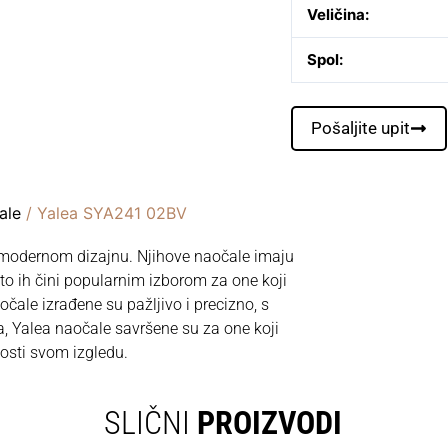
Veličina:
Spol:
Pošaljite upit
ale
/ Yalea SYA241 02BV
 modernom dizajnu. Njihove naočale imaju
 što ih čini popularnim izborom za one koji
čale izrađene su pažljivo i precizno, s
a, Yalea naočale savršene su za one koji
nosti svom izgledu.
SLIČNI
PROIZVODI