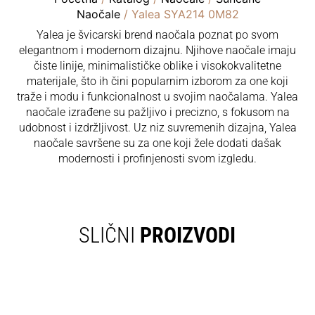
Naočale
/ Yalea SYA214 0M82
Yalea je švicarski brend naočala poznat po svom
elegantnom i modernom dizajnu. Njihove naočale imaju
čiste linije, minimalističke oblike i visokokvalitetne
materijale, što ih čini popularnim izborom za one koji
traže i modu i funkcionalnost u svojim naočalama. Yalea
naočale izrađene su pažljivo i precizno, s fokusom na
udobnost i izdržljivost. Uz niz suvremenih dizajna, Yalea
naočale savršene su za one koji žele dodati dašak
modernosti i profinjenosti svom izgledu.
SLIČNI
PROIZVODI