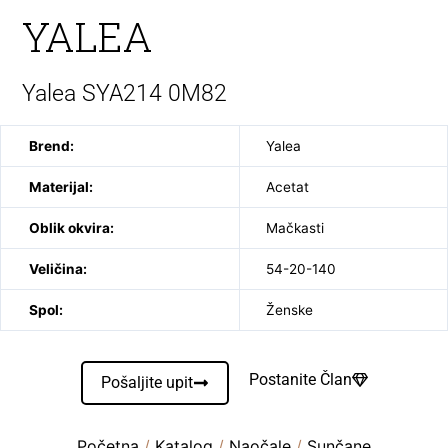
YALEA
Yalea SYA214 0M82
Brend:
Yalea
Materijal:
Acetat
Oblik okvira:
Mačkasti
Veličina:
54-20-140
Spol:
Ženske
Postanite Član
Pošaljite upit
Početna
/
Katalog
/
Naočale
/
Sunčane