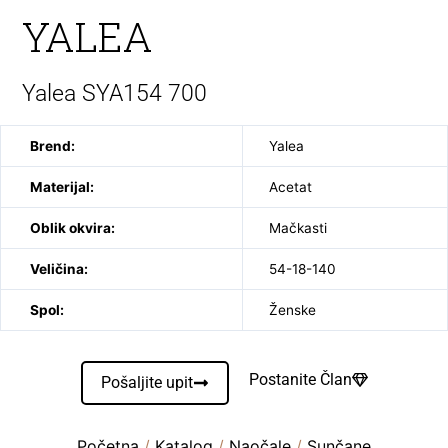
YALEA
Yalea SYA154 700
Brend:
Yalea
Materijal:
Acetat
Oblik okvira:
Mačkasti
Veličina:
54-18-140
Spol:
Ženske
Postanite Član
Pošaljite upit
Početna
/
Katalog
/
Naočale
/
Sunčane