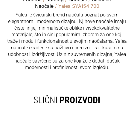
Naočale
/ Yalea SYA154 700
Yalea je švicarski brend naočala poznat po svom
elegantnom i modernom dizajnu. Njihove naočale imaju
čiste linije, minimalističke oblike i visokokvalitetne
materijale, što ih čini popularnim izborom za one koji
traže i modu i funkcionalnost u svojim naočalama. Yalea
naočale izrađene su pažljivo i precizno, s fokusom na
udobnost i izdržljivost. Uz niz suvremenih dizajna, Yalea
naočale savršene su za one koji žele dodati dašak
modernosti i profinjenosti svom izgledu.
SLIČNI
PROIZVODI