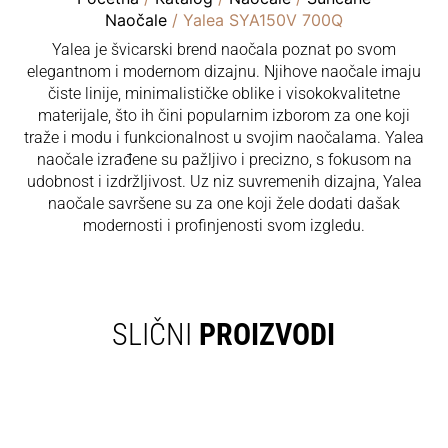
Naočale
/ Yalea SYA150V 700Q
Yalea je švicarski brend naočala poznat po svom
elegantnom i modernom dizajnu. Njihove naočale imaju
čiste linije, minimalističke oblike i visokokvalitetne
materijale, što ih čini popularnim izborom za one koji
traže i modu i funkcionalnost u svojim naočalama. Yalea
naočale izrađene su pažljivo i precizno, s fokusom na
udobnost i izdržljivost. Uz niz suvremenih dizajna, Yalea
naočale savršene su za one koji žele dodati dašak
modernosti i profinjenosti svom izgledu.
SLIČNI
PROIZVODI