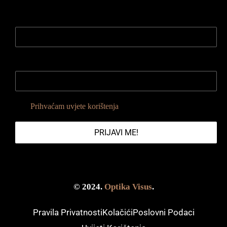
Ime i Prezime
*
Email Adresa
*
Prihvaćam uvjete korištenja
PRIJAVI ME!
© 2024.
Optika Visus
.
Pravila Privatnosti
Kolačići
Poslovni Podaci