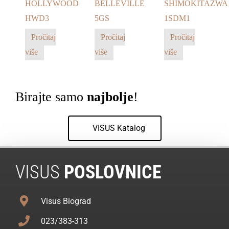
HOLLYWOOD
BELLEVILLE
SHIMOKITAZWA
HWD3
5GS
1SDM1
Pročitaj
Pročitaj
Pročitaj
više
više
više
Birajte samo
najbolje
!
VISUS Katalog
VISUS
POSLOVNICE
Visus Biograd
023/383-313