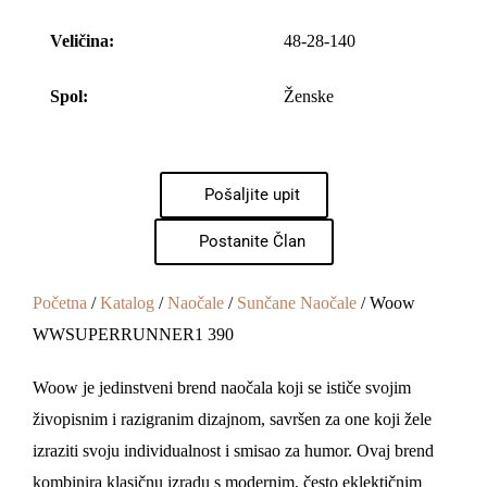
Veličina:
48-28-140
Spol:
Ženske
Pošaljite upit
Postanite Član
Početna
/
Katalog
/
Naočale
/
Sunčane Naočale
/ Woow
WWSUPERRUNNER1 390
Woow je jedinstveni brend naočala koji se ističe svojim
živopisnim i razigranim dizajnom, savršen za one koji žele
izraziti svoju individualnost i smisao za humor. Ovaj brend
kombinira klasičnu izradu s modernim, često eklektičnim