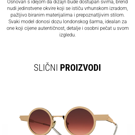
Osnovan s idejom da dizajn bude dostupan svima, brend
nudi jedinstvene okvire koji se ističu vrhunskom izradom,
pažljivo biranim materijalima i prepoznatljivim stilom.
Svaki model donosi dozu londonskog šarma, idealan za
one koji cijene autentičnost, detalje i osobni pečat u svom
izgledu.
SLIČNI
PROIZVODI