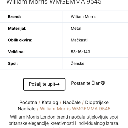
William Morris WMGEMMA 9545
Brend:
William Morris
Materijal:
Metal
Oblik okvira:
Mačkasti
Veličina:
53-16-143
Spol:
Ženske
Postanite Član
Pošaljite upit
Početna
/
Katalog
/
Naočale
/
Dioptrijske
Naočale
/ William Morris WMGEMMA 9545
William Morris London brend naočala utjelovljuje spoj
britanske elegancije, kreativnosti i individualnog izraza.