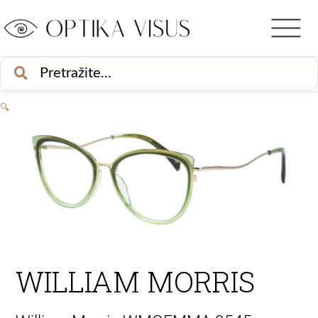
Skip
to
content
PRETRAŽI
🔍
WILLIAM MORRIS