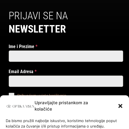
PRIJAVI SE NA
NEWSLETTER
Ime i Prezime
*
Email Adresa
*
Prihvaćam uvjete korištenja
Upravljajte pristankom za
kolačiće
PRIJAVI ME!
Da bismo pružili najbolje iskustvo, koristimo tehnologije poput
kolačića za čuvanje i/ili pristup informacijama o uređaju.