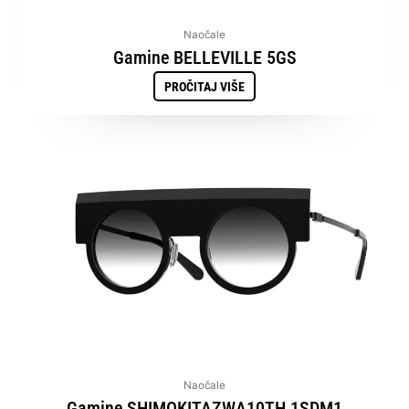
Naočale
Gamine BELLEVILLE 5GS
PROČITAJ VIŠE
Naočale
Gamine SHIMOKITAZWA10TH 1SDM1