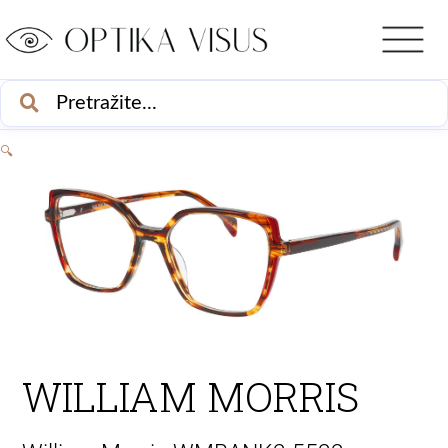
Skip
to
content
PRETRAŽI
🔍
WILLIAM MORRIS