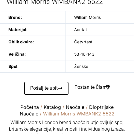
William Morris WMBANK2 5522
Brend:
William Morris
Materijal:
Acetat
Oblik okvira:
Četvrtasti
Veličina:
53-16-143
Spol:
Ženske
Postanite Član
Pošaljite upit
Početna
/
Katalog
/
Naočale
/
Dioptrijske
Naočale
/ William Morris WMBANK2 5522
William Morris London brend naočala utjelovljuje spoj
britanske elegancije, kreativnosti i individualnog izraza.