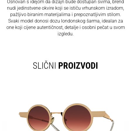
Osnovan s idejom da dizajn bude dostupan svima, brend
nudi jedinstvene okvire koji se ističu vrhunskom izradom,
pažljivo biranim materijalima i prepoznatljivim stilom.
Svaki model donosi dozu londonskog šarma, idealan za
one koji cijene autentičnost, detalje i osobni pečat u svom
izgledu.
SLIČNI
PROIZVODI