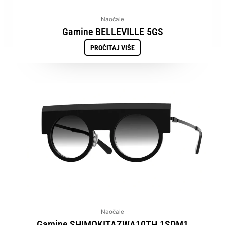
Naočale
Gamine BELLEVILLE 5GS
PROČITAJ VIŠE
Naočale
Gamine SHIMOKITAZWA10TH 1SDM1