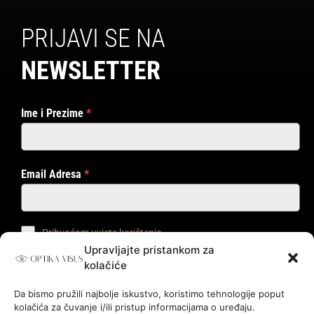
PRIJAVI SE NA
NEWSLETTER
Ime i Prezime
*
Email Adresa
*
Prihvaćam uvjete korištenja
Upravljajte pristankom za
kolačiće
PRIJAVI ME!
Da bismo pružili najbolje iskustvo, koristimo tehnologije poput
kolačića za čuvanje i/ili pristup informacijama o uređaju.