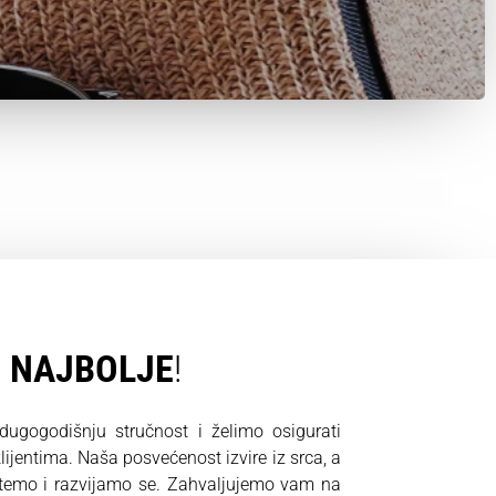
O
NAJBOLJE
!
gogodišnju stručnost i želimo osigurati
ijentima. Naša posvećenost izvire iz srca, a
stemo i razvijamo se. Zahvaljujemo vam na