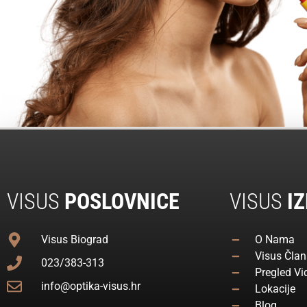
VISUS
POSLOVNICE
VISUS
IZ
Visus Biograd
O Nama
Visus Član
023/383-313
Pregled Vi
info@optika-visus.hr
Lokacije
Blog