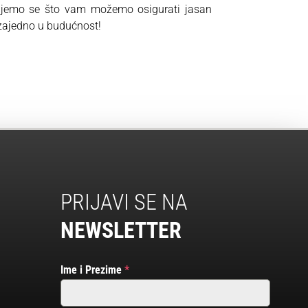
ujemo se što vam možemo osigurati jasan
 zajedno u budućnost!
PRIJAVI SE NA
NEWSLETTER
Ime i Prezime
*