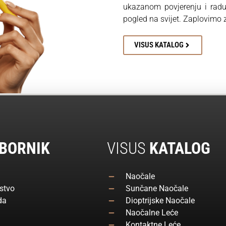
ukazanom povjerenju i rad
pogled na svijet. Zaplovimo
VISUS KATALOG
BORNIK
VISUS
KATALOG
Naočale
stvo
Sunčane Naočale
da
Dioptrijske Naočale
Naočalne Leće
Kontaktne Leće