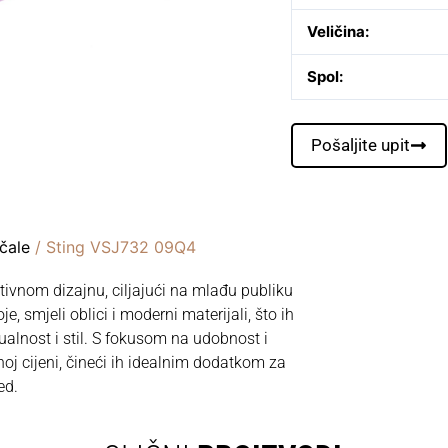
Veličina:
Spol:
Pošaljite upit
čale
/ Sting VSJ732 09Q4
tivnom dizajnu, ciljajući na mlađu publiku
e, smjeli oblici i moderni materijali, što ih
dualnost i stil. S fokusom na udobnost i
noj cijeni, čineći ih idealnim dodatkom za
ed.