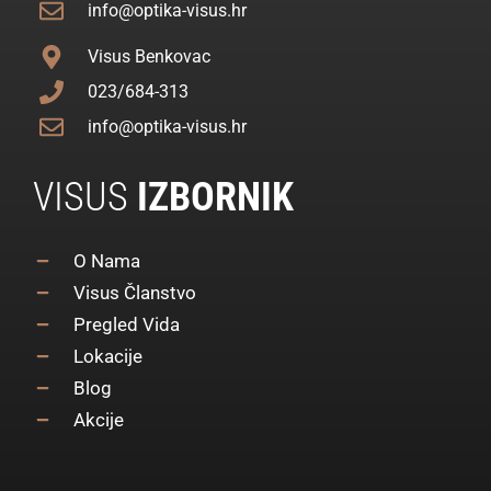
info@optika-visus.hr
Visus Benkovac
023/684-313
info@optika-visus.hr
VISUS
IZBORNIK
O Nama
Visus Članstvo
Pregled Vida
Lokacije
Blog
Akcije