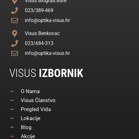
Visus Biograd Bure
023/389-469
info@optika-visus.hr
Visus Benkovac
023/684-313
info@optika-visus.hr
VISUS
IZBORNIK
O Nama
Visus Članstvo
Pregled Vida
Lokacije
Blog
Akcije