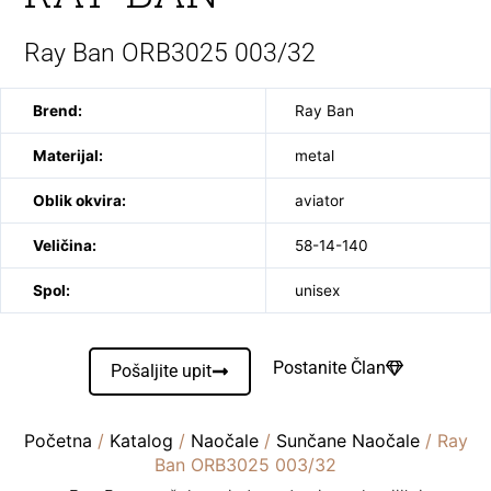
Ray Ban ORB3025 003/32
Brend:
Ray Ban
Materijal:
metal
Oblik okvira:
aviator
Veličina:
58-14-140
Spol:
unisex
Postanite Član
Pošaljite upit
Početna
/
Katalog
/
Naočale
/
Sunčane Naočale
/ Ray
Ban ORB3025 003/32