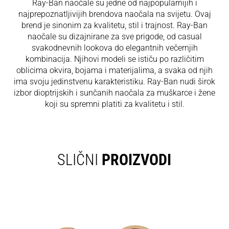
Ray-Ban naočale su jedne od najpopularnijih i
najprepoznatljivijih brendova naočala na svijetu. Ovaj
brend je sinonim za kvalitetu, stil i trajnost. Ray-Ban
naočale su dizajnirane za sve prigode, od casual
svakodnevnih lookova do elegantnih večernjih
kombinacija. Njihovi modeli se ističu po različitim
oblicima okvira, bojama i materijalima, a svaka od njih
ima svoju jedinstvenu karakteristiku. Ray-Ban nudi širok
izbor dioptrijskih i sunčanih naočala za muškarce i žene
koji su spremni platiti za kvalitetu i stil.
SLIČNI
PROIZVODI