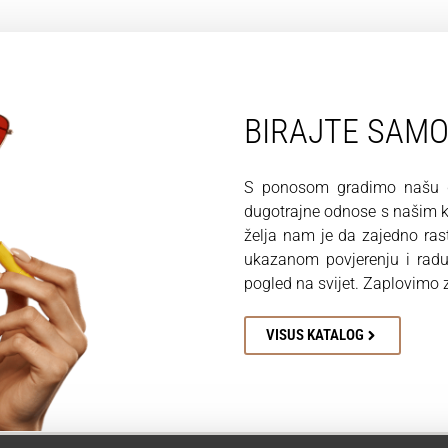
BIRAJTE SAM
S ponosom gradimo našu du
dugotrajne odnose s našim kl
želja nam je da zajedno ra
ukazanom povjerenju i rad
pogled na svijet. Zaplovimo
VISUS KATALOG