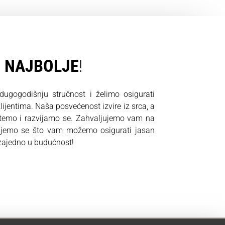
O
NAJBOLJE
!
gogodišnju stručnost i želimo osigurati
ijentima. Naša posvećenost izvire iz srca, a
stemo i razvijamo se. Zahvaljujemo vam na
ujemo se što vam možemo osigurati jasan
 zajedno u budućnost!