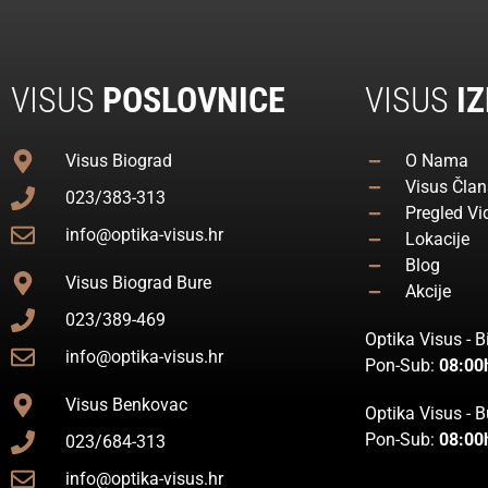
VISUS
POSLOVNICE
VISUS
IZ
Visus Biograd
O Nama
Visus Član
023/383-313
Pregled Vi
info@optika-visus.hr
Lokacije
Blog
Visus Biograd Bure
Akcije
023/389-469
Optika Visus - 
info@optika-visus.hr
Pon-Sub:
08:00
Visus Benkovac
Optika Visus - B
Pon-Sub:
08:00
023/684-313
info@optika-visus.hr