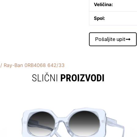
Veličina:
Spol:
Pošaljite upit
/ Ray-Ban 0RB4068 642/33
SLIČNI
PROIZVODI