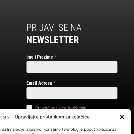
PRIJAVI SE NA
NEWSLETTER
Ime i Prezime
*
Email Adresa
*
Prihvaćam uvjete korištenja
Upravljajte pristankom za kolačiće
PRIJAVI ME!
užili najbolje iskustvo, koristimo tehnologije poput kolačića za