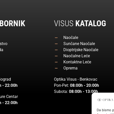
BORNIK
VISUS
KATALOG
Naočale
stvo
Sunčane Naočale
da
Dioptrijske Naočale
Naočalne Leće
Kontaktne Leće
Oprema
Biograd
Optika Visus - Benkovac
h - 22:00h
Pon-Pet:
08:00h - 20:00h
Subota:
08:00h - 13:00h
ure Centar
h - 22:00h
Da bismo pr