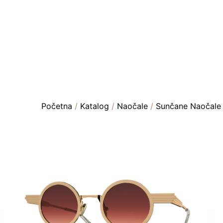
Početna
/
Katalog
/
Naočale
/
Sunčane Naočale