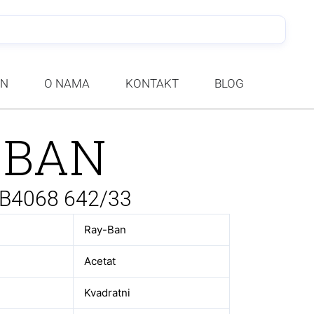
PRETRA
AN
O NAMA
KONTAKT
BLOG
-BAN
RB4068 642/33
Ray-Ban
Acetat
Kvadratni