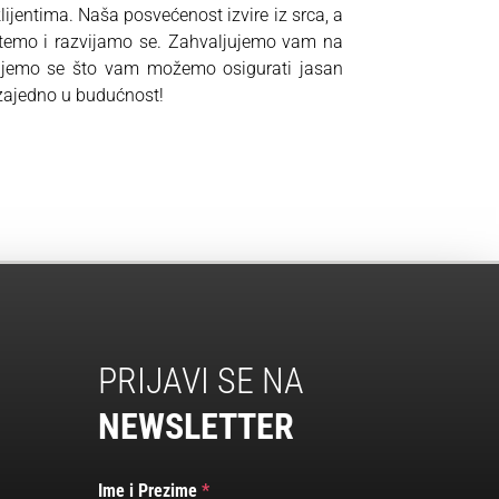
ijentima. Naša posvećenost izvire iz srca, a
stemo i razvijamo se. Zahvaljujemo vam na
ujemo se što vam možemo osigurati jasan
 zajedno u budućnost!
PRIJAVI SE NA
NEWSLETTER
Ime i Prezime
*