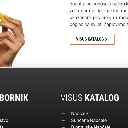
dugotrajne odnose s našim kl
želja nam je da zajedno ra
ukazanom povjerenju i rad
pogled na svijet. Zaplovimo
VISUS KATALOG
BORNIK
VISUS
KATALOG
Naočale
stvo
Sunčane Naočale
da
Dioptrijske Naočale