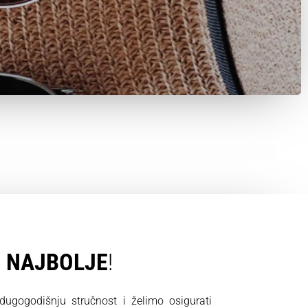
O
NAJBOLJE
!
gogodišnju stručnost i želimo osigurati