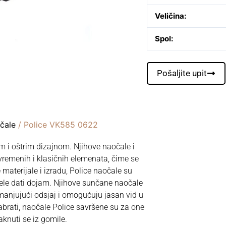
Veličina:
Spol:
Pošaljite upit
čale
/ Police VK585 0622
m i oštrim dizajnom. Njihove naočale i
remenih i klasičnih elemenata, čime se
materijale i izradu, Police naočale su
žele dati dojam. Njihove sunčane naočale
manjujući odsjaj i omogućuju jasan vid u
abrati, naočale Police savršene su za one
taknuti se iz gomile.