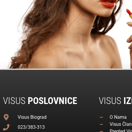
VISUS
POSLOVNICE
VISUS
IZ
Visus Biograd
O Nama
Visus Član
023/383-313
Pregled Vi