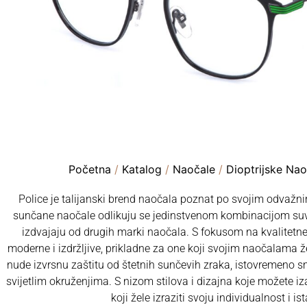
Početna
/
Katalog
/
Naočale
/
Dioptrijske Nao
Police je talijanski brend naočala poznat po svojim odvažni
sunčane naočale odlikuju se jedinstvenom kombinacijom suv
izdvajaju od drugih marki naočala. S fokusom na kvalitetne 
moderne i izdržljive, prikladne za one koji svojim naočalama 
nude izvrsnu zaštitu od štetnih sunčevih zraka, istovremeno s
svijetlim okruženjima. S nizom stilova i dizajna koje možete iz
koji žele izraziti svoju individualnost i is