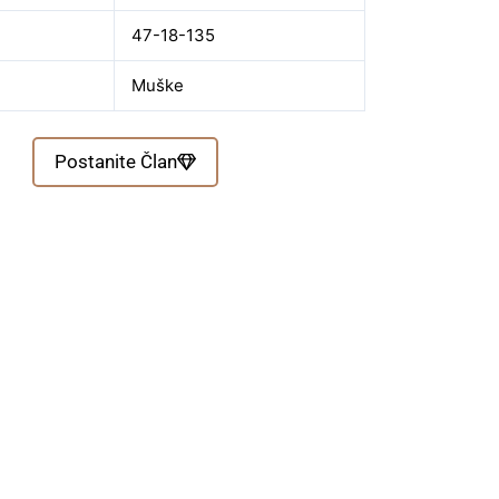
47-18-135
Muške
Postanite Član