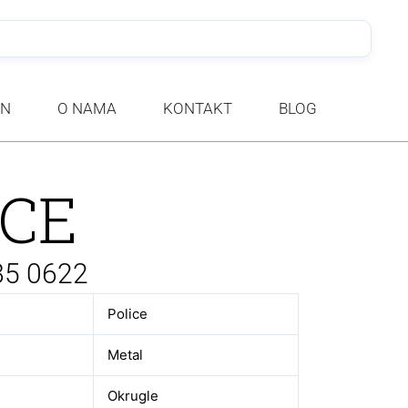
PRETRA
AN
O NAMA
KONTAKT
BLOG
ICE
85 0622
Police
Metal
Okrugle