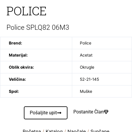
POLICE
Police SPLQ82 06M3
Brend:
Police
Materijal:
Acetat
Oblik okvira:
Okrugle
Veličina:
52-21-145
Spol:
Muške
Postanite Član
Pošaljite upit
Početna
/
Katalog
/
Naočale
/
Sunčane