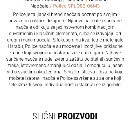
Naočale
/ Police SPLQ82 06M3
Police je talijanski brend naočala poznat po svojim
odvažnim i oštrim dizajnom. Njihove naočale i sunčane
naočale odlikuju se jedinstvenom kombinacijom
suvremenih i klasičnih elemenata, čime se izdvajaju od
drugih marki naočala. S fokusom na kvalitetne materijale
i izradu, Police naočale su moderne i izdržljive, prikladne
za one koji svojim naočalama žele dati dojam. Njihove
sunčane naočale nude izvrsnu zaštitu od štetnih sunčevih
zraka, istovremeno smanjujući odsjaj i omogućuju jasan
vid u svijetlim okruženjima. S nizom stilova i dizajna koje
možete izabrati, naočale Police savršene su za one koji
žele izraziti svoju individualnost i istaknuti se iz gomile.
SLIČNI
PROIZVODI