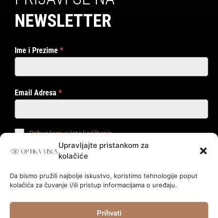
NEWSLETTER
Ime i Prezime
*
Email Adresa
*
Prihvaćam uvjete korištenja
Upravljajte pristankom za
kolačiće
PRIJAVI ME!
Da bismo pružili najbolje iskustvo, koristimo tehnologije poput
kolačića za čuvanje i/ili pristup informacijama o uređaju.
© 2024.
Optika Visus
.
Prihvati