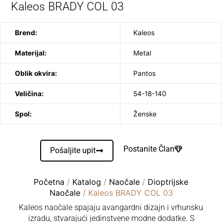
Kaleos BRADY COL 03
Brend:
Kaleos
Materijal:
Metal
Oblik okvira:
Pantos
Veličina:
54-18-140
Spol:
Ženske
Postanite Član
Pošaljite upit
Početna
/
Katalog
/
Naočale
/
Dioptrijske
Naočale
/ Kaleos BRADY COL 03
Kaleos naočale spajaju avangardni dizajn i vrhunsku
izradu, stvarajući jedinstvene modne dodatke. S