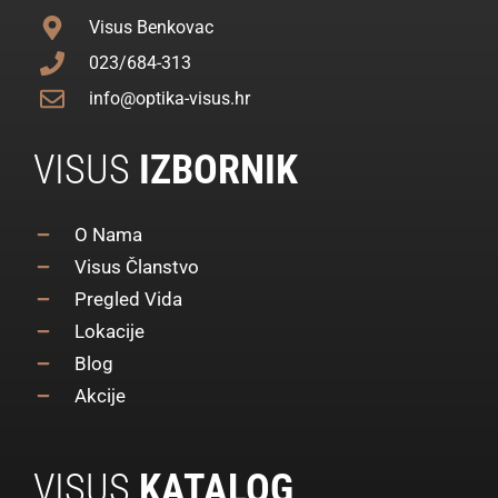
Visus Benkovac
023/684-313
info@optika-visus.hr
VISUS
IZBORNIK
O Nama
Visus Članstvo
Pregled Vida
Lokacije
Blog
Akcije
VISUS
KATALOG