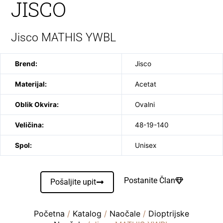
JISCO
Jisco MATHIS YWBL
Brend:
Jisco
Materijal:
Acetat
Oblik Okvira:
Ovalni
Veličina:
48-19-140
Spol:
Unisex
Postanite Član
Pošaljite upit
Početna
/
Katalog
/
Naočale
/
Dioptrijske