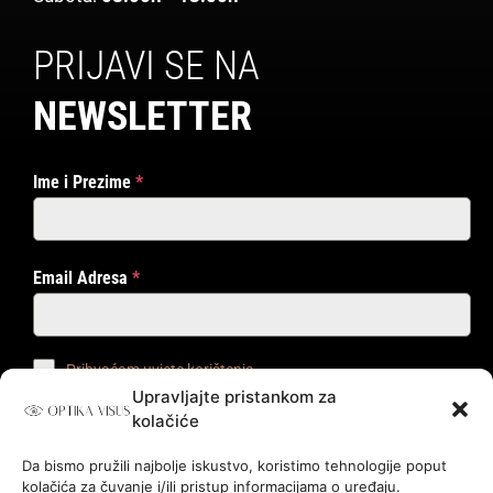
PRIJAVI SE NA
NEWSLETTER
Ime i Prezime
*
Email Adresa
*
Prihvaćam uvjete korištenja
Upravljajte pristankom za
kolačiće
PRIJAVI ME!
Da bismo pružili najbolje iskustvo, koristimo tehnologije poput
kolačića za čuvanje i/ili pristup informacijama o uređaju.