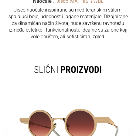
Naočale
/ Jisco MATHIS YWBL
Jisco naočale inspirirane su mediteranskim stilom,
spajajući boje, udobnost i lagane materijale. Dizajnirane
za dinamičan način života, nude savršenu ravnotežu
između estetike i funkcionalnosti. Idealne su za one koji
vole opušten, ali sofisticiran izgled.
SLIČNI
PROIZVODI