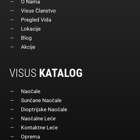
O Nama
Visus Članstvo
Pregled Vida
Lokacije
Blog
Akcije
VISUS
KATALOG
Naočale
Sunčane Naočale
Dioptrijske Naočale
Naočalne Leće
Kontaktne Leće
Oprema