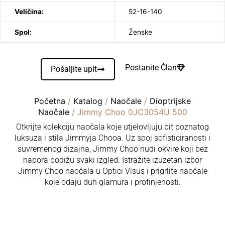
Veličina:
52-16-140
Spol:
Ženske
Postanite Član
Pošaljite upit
Početna
/
Katalog
/
Naočale
/
Dioptrijske
Naočale
/ Jimmy Choo 0JC3054U 500
Otkrijte kolekciju naočala koje utjelovljuju bit poznatog
luksuza i stila Jimmyja Chooa. Uz spoj sofisticiranosti i
suvremenog dizajna, Jimmy Choo nudi okvire koji bez
napora podižu svaki izgled. Istražite izuzetan izbor
Jimmy Choo naočala u Optici Visus i prigrlite naočale
koje odaju duh glamura i profinjenosti.