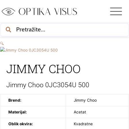
Skip
to
content
PRETRAŽI
🔍
JIMMY CHOO
Jimmy Choo 0JC3054U 500
Brend:
Jimmy Choo
Materijal:
Acetat
Oblik okvira:
Kvadratne