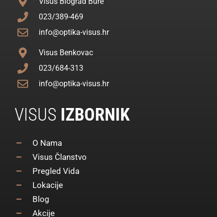
Visus Biograd Bure
023/389-469
info@optika-visus.hr
Visus Benkovac
023/684-313
info@optika-visus.hr
VISUS
IZBORNIK
O Nama
Visus Članstvo
Pregled Vida
Lokacije
Blog
Akcije