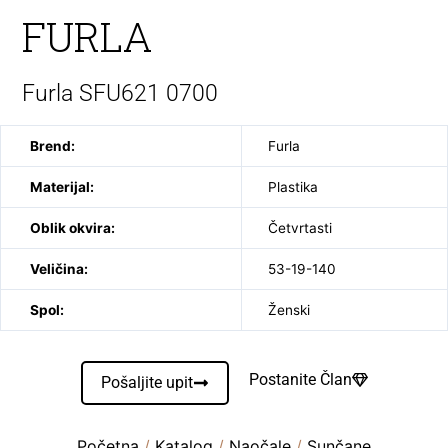
FURLA
Furla SFU621 0700
Brend:
Furla
Materijal:
Plastika
Oblik okvira:
Četvrtasti
Veličina:
53-19-140
Spol:
Ženski
Postanite Član
Pošaljite upit
Početna
/
Katalog
/
Naočale
/
Sunčane