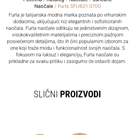
Naočale
/ Furla SFU621 0700
Furla je talijanska modna marka poznata po vrhunskim
dodacima, uključujući niz elegantnih i sofisticiranih
naočala. Furla naočale odlikuju se jedinstvenim dizajnom,
visokokvalitetnim materijalima i preciznom pažnjom
posvećenom detaljima, što ih čini popularnim izborom za
one koji traže modu i funkcionalnost svojih naočala. S
fokusom na luksuz i eleganciju, Furla naočale su
prikladne za svaku priliku i zasigurno će ostaviti dojam.
SLIČNI
PROIZVODI