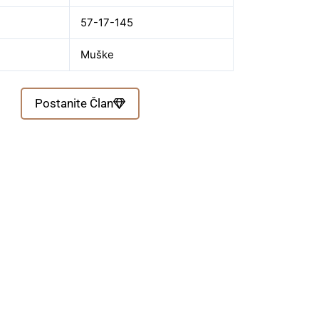
57-17-145
Muške
Postanite Član