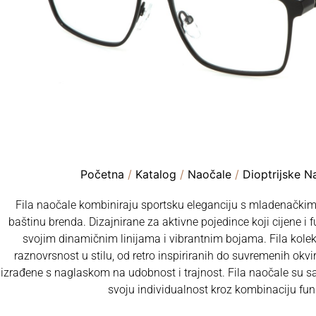
Početna
/
Katalog
/
Naočale
/
Dioptrijske N
Fila naočale kombiniraju sportsku eleganciju s mladenački
baštinu brenda. Dizajnirane za aktivne pojedince koji cijene i f
svojim dinamičnim linijama i vibrantnim bojama. Fila kolek
raznovrsnost u stilu, od retro inspiriranih do suvremenih okvi
izrađene s naglaskom na udobnost i trajnost. Fila naočale su sa
svoju individualnost kroz kombinaciju fun