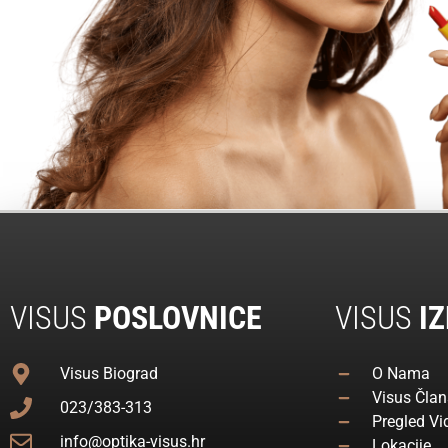
VISUS
POSLOVNICE
VISUS
IZ
Visus Biograd
O Nama
Visus Član
023/383-313
Pregled Vi
info@optika-visus.hr
Lokacije