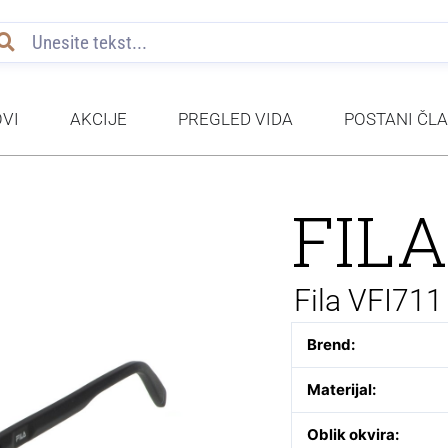
VI
AKCIJE
PREGLED VIDA
POSTANI ČL
FIL
Fila VFI71
Brend:
Materijal:
Oblik okvira: