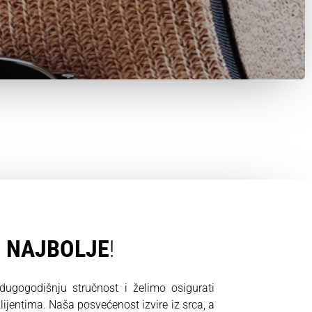
O
NAJBOLJE
!
gogodišnju stručnost i želimo osigurati
ijentima. Naša posvećenost izvire iz srca, a