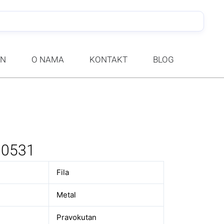
PRETRA
AN
O NAMA
KONTAKT
BLOG
A
1 0531
Fila
Metal
Pravokutan