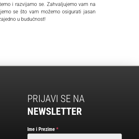
stemo i razvijamo se. Zahvaljujemo vam na
ujemo se što vam možemo osigurati jasan
 zajedno u budućnost!
PRIJAVI SE NA
NEWSLETTER
Ime i Prezime
*