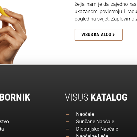
želja nam je da zajedno ra
ukazanom povjerenju i rad
pogled na svijet. Zaplovimo
VISUS KATALOG
BORNIK
VISUS
KATALOG
Naočale
stvo
Sunčane Naočale
da
Dioptrijske Naočale
Naočalne Leće