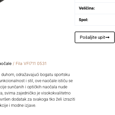
Veličina:
Spol:
Pošaljite upit
aočale
/ Fila VFI711 0531
m duhom, odražavajući bogatu sportsku
unkcionalnost i stil, ove naočale ističu se
cije sunčanih i optičkih naočala nude
ra, svima zajedničko je visokokvalitetno
vršen dodatak za svakoga tko želi izraziti
kcije i modne izjave.