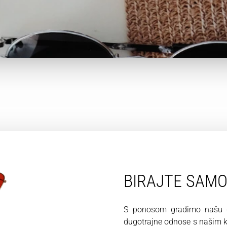
BIRAJTE SAM
S ponosom gradimo našu du
dugotrajne odnose s našim kl