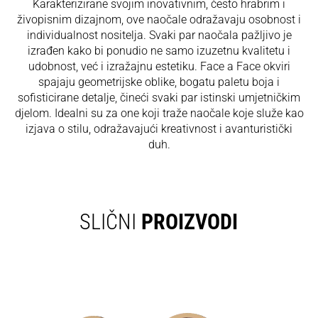
Karakterizirane svojim inovativnim, često hrabrim i
živopisnim dizajnom, ove naočale odražavaju osobnost i
individualnost nositelja. Svaki par naočala pažljivo je
izrađen kako bi ponudio ne samo izuzetnu kvalitetu i
udobnost, već i izražajnu estetiku. Face a Face okviri
spajaju geometrijske oblike, bogatu paletu boja i
sofisticirane detalje, čineći svaki par istinski umjetničkim
djelom. Idealni su za one koji traže naočale koje služe kao
izjava o stilu, odražavajući kreativnost i avanturistički
duh.
SLIČNI
PROIZVODI