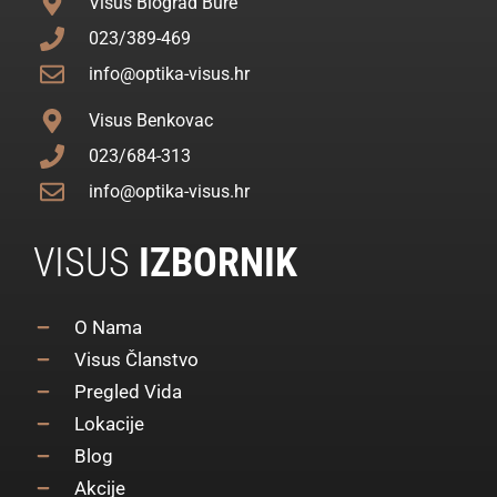
Visus Biograd Bure
023/389-469
info@optika-visus.hr
Visus Benkovac
023/684-313
info@optika-visus.hr
VISUS
IZBORNIK
O Nama
Visus Članstvo
Pregled Vida
Lokacije
Blog
Akcije