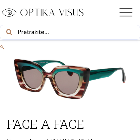
Skip
to
content
PRETRAŽI
🔍
FACE A FACE