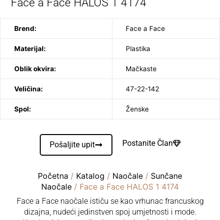
Face a Face HALOS 1 4174
Brend:
Face a Face
Materijal:
Plastika
Oblik okvira:
Mačkaste
Veličina:
47-22-142
Spol:
Ženske
Postanite Član
Pošaljite upit
Početna
/
Katalog
/
Naočale
/
Sunčane
Naočale
/ Face a Face HALOS 1 4174
Face a Face naočale ističu se kao vrhunac francuskog
dizajna, nudeći jedinstven spoj umjetnosti i mode.