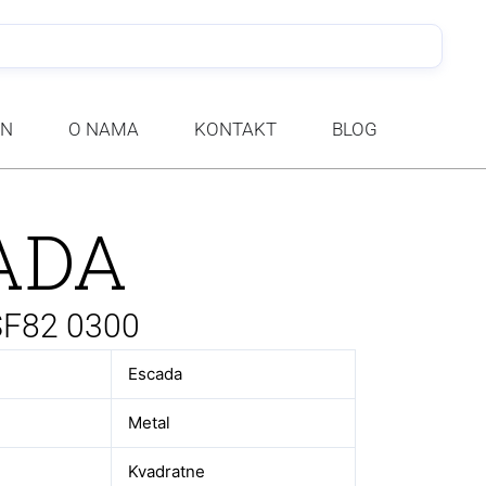
PRETRA
AN
O NAMA
KONTAKT
BLOG
ADA
SF82 0300
Escada
Metal
Kvadratne