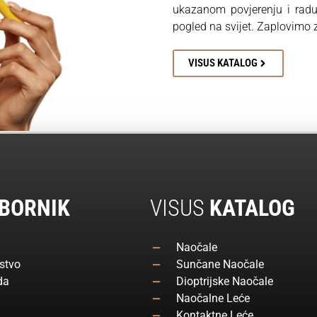
ukazanom povjerenju i rad
pogled na svijet. Zaplovimo
VISUS KATALOG
BORNIK
VISUS
KATALOG
Naočale
stvo
Sunčane Naočale
da
Dioptrijske Naočale
Naočalne Leće
Kontaktne Leće