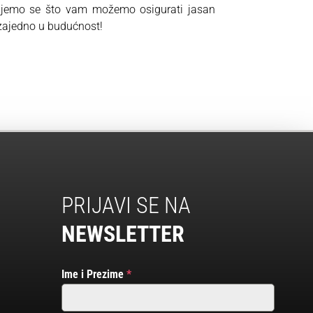
ujemo se što vam možemo osigurati jasan
 zajedno u budućnost!
PRIJAVI SE NA
NEWSLETTER
Ime i Prezime
*