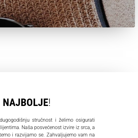
O
NAJBOLJE
!
gogodišnju stručnost i želimo osigurati
ijentima. Naša posvećenost izvire iz srca, a
stemo i razvijamo se. Zahvaljujemo vam na