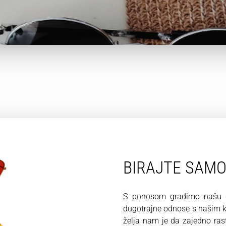
BIRAJTE SAM
S ponosom gradimo našu du
dugotrajne odnose s našim kl
želja nam je da zajedno ra