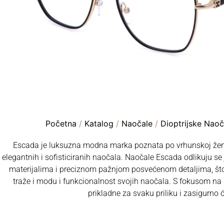
Početna
/
Katalog
/
Naočale
/
Dioptrijske Naoč
Escada je luksuzna modna marka poznata po vrhunskoj žensk
elegantnih i sofisticiranih naočala. Naočale Escada odlikuju s
materijalima i preciznom pažnjom posvećenom detaljima, što 
traže i modu i funkcionalnost svojih naočala. S fokusom na 
prikladne za svaku priliku i zasigurno 