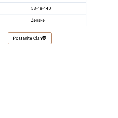
53-18-140
Ženske
Postanite Član