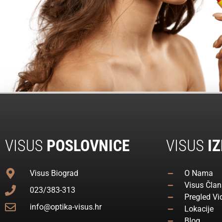
VISUS
POSLOVNICE
VISUS
IZ
Visus Biograd
O Nama
Visus Član
023/383-313
Pregled Vi
info@optika-visus.hr
Lokacije
Blog