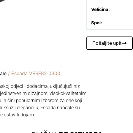
Veličina:
Spol:
Pošaljite upit
ale
/ Escada VESF82 0300
oj odjeći i dodacima, uključujući niz
e jedinstvenim dizajnom, visokokvalitetnim
ih čini popularnim izborom za one koji
luksuz i eleganciju, Escada naočale su
će ostaviti dojam.