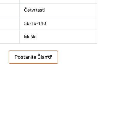
Četvrtasti
56-16-140
Muški
Postanite Član