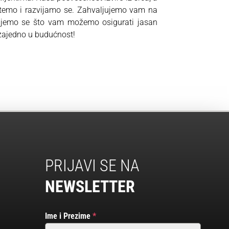
stemo i razvijamo se. Zahvaljujemo vam na
ujemo se što vam možemo osigurati jasan
 zajedno u budućnost!
PRIJAVI SE NA
NEWSLETTER
Ime i Prezime
*