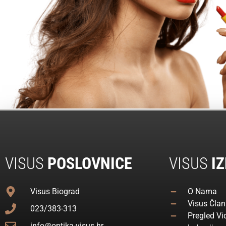
VISUS
POSLOVNICE
VISUS
IZ
Visus Biograd
O Nama
Visus Član
023/383-313
Pregled Vi
info@optika-visus.hr