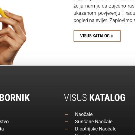
želja nam je da zajedno ra
ukazanom povjerenju i rad
pogled na svijet. Zaplovimo
VISUS KATALOG
BORNIK
VISUS
KATALOG
Naočale
stvo
Sunčane Naočale
da
Dioptrijske Naočale