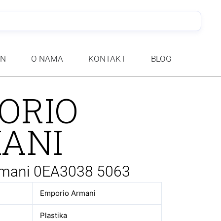
PRETRA
AN
O NAMA
KONTAKT
BLOG
ORIO
ANI
rmani 0EA3038 5063
Emporio Armani
Plastika