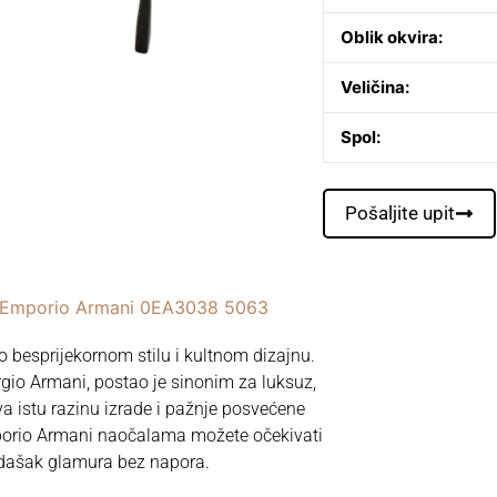
Oblik okvira:
Veličina:
Spol:
Pošaljite upit
 Emporio Armani 0EA3038 5063
besprijekornom stilu i kultnom dizajnu.
gio Armani, postao je sinonim za luksuz,
va istu razinu izrade i pažnje posvećene
porio Armani naočalama možete očekivati
 dašak glamura bez napora.