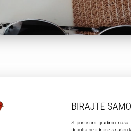
BIRAJTE SAM
S ponosom gradimo našu du
dugotrajne odnose s našim kl