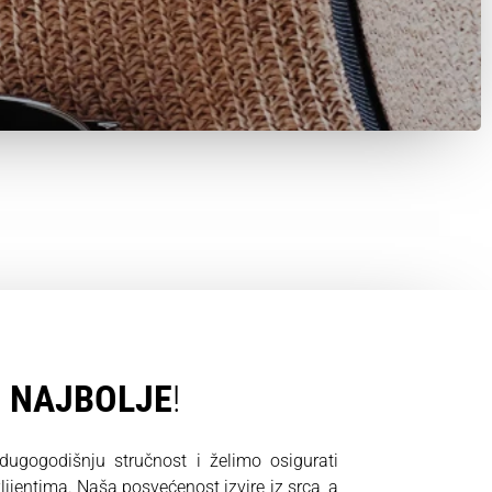
O
NAJBOLJE
!
gogodišnju stručnost i želimo osigurati
ijentima. Naša posvećenost izvire iz srca, a