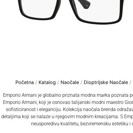
Početna
/
Katalog
/
Naočale
/
Dioptrijske Naočale
/
Emporio Armani je globalno priznata modna marka poznata po 
Emporio Armani, koji je osnovao talijanski modni maestro Gior
sofisticiranost i eleganciju. Kolekcija naočala brenda odraža
detaljima koji se nalaze u njegovim modnim kreacijama. S Em
neusporedivu kvalitetu, bezvremensku estetiku i