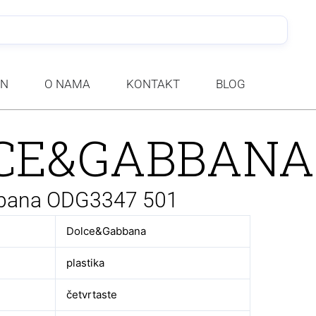
PRETRA
AN
O NAMA
KONTAKT
BLOG
CE&GABBANA
bana ODG3347 501
Dolce&Gabbana
plastika
četvrtaste