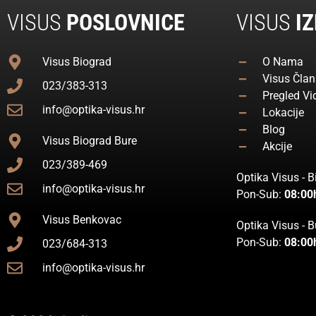
VISUS
POSLOVNICE
VISUS
IZ
Visus Biograd
O Nama
Visus Član
023/383-313
Pregled Vi
info@optika-visus.hr
Lokacije
Blog
Visus Biograd Bure
Akcije
023/389-469
Optika Visus - 
info@optika-visus.hr
Pon-Sub:
08:00
Visus Benkovac
Optika Visus - B
Pon-Sub:
08:00
023/684-313
info@optika-visus.hr