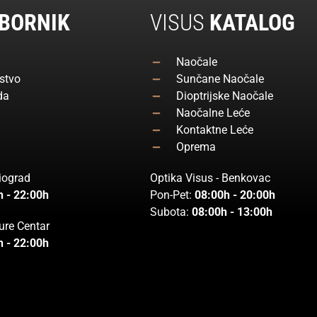
BORNIK
VISUS
KATALOG
Naočale
stvo
Sunčane Naočale
da
Dioptrijske Naočale
Naočalne Leće
Kontaktne Leće
Oprema
Biograd
Optika Visus - Benkovac
h - 22:00h
Pon-Pet:
08:00h - 20:00h
Subota:
08:00h - 13:00h
ure Centar
h - 22:00h