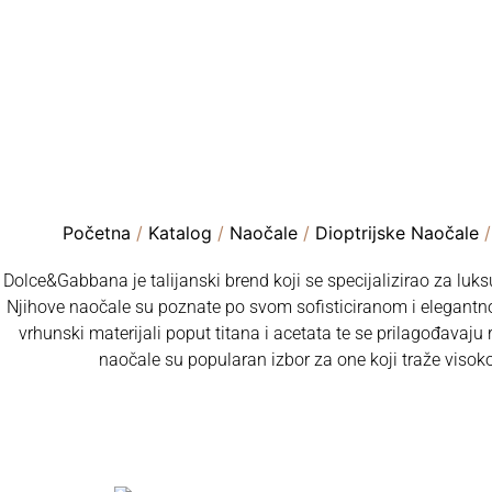
Početna
/
Katalog
/
Naočale
/
Dioptrijske Naočale
/
Dolce&Gabbana je talijanski brend koji se specijalizirao za lu
Njihove naočale su poznate po svom sofisticiranom i elegantnom
vrhunski materijali poput titana i acetata te se prilagođavaju
naočale su popularan izbor za one koji traže visok