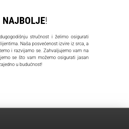
O
NAJBOLJE
!
gogodišnju stručnost i želimo osigurati
ijentima. Naša posvećenost izvire iz srca, a
stemo i razvijamo se. Zahvaljujemo vam na
ujemo se što vam možemo osigurati jasan
 zajedno u budućnost!