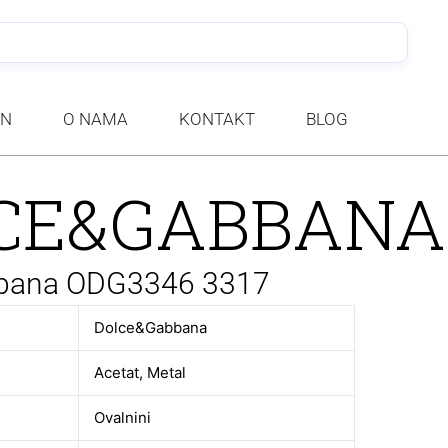
PRETRA
AN
O NAMA
KONTAKT
BLOG
CE&GABBANA
bana ODG3346 3317
Dolce&Gabbana
Acetat, Metal
Ovalnini