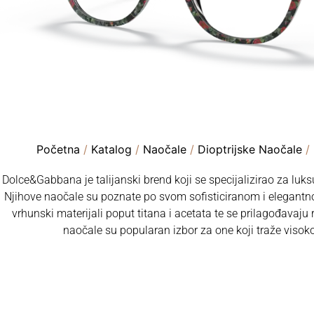
Početna
/
Katalog
/
Naočale
/
Dioptrijske Naočale
/
Dolce&Gabbana je talijanski brend koji se specijalizirao za lu
Njihove naočale su poznate po svom sofisticiranom i elegantnom
vrhunski materijali poput titana i acetata te se prilagođavaju
naočale su popularan izbor za one koji traže visok