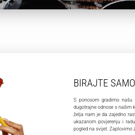
BIRAJTE SAM
S ponosom gradimo našu du
dugotrajne odnose s našim kl
želja nam je da zajedno ra
ukazanom povjerenju i rad
pogled na svijet. Zaplovimo