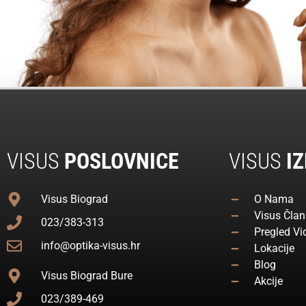
VISUS
POSLOVNICE
VISUS
IZ
Visus Biograd
O Nama
Visus Član
023/383-313
Pregled Vi
info@optika-visus.hr
Lokacije
Blog
Visus Biograd Bure
Akcije
023/389-469