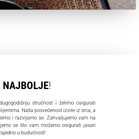
O
NAJBOLJE
!
gogodišnju stručnost i želimo osigurati
ijentima. Naša posvećenost izvire iz srca, a
stemo i razvijamo se. Zahvaljujemo vam na
ujemo se što vam možemo osigurati jasan
 zajedno u budućnost!