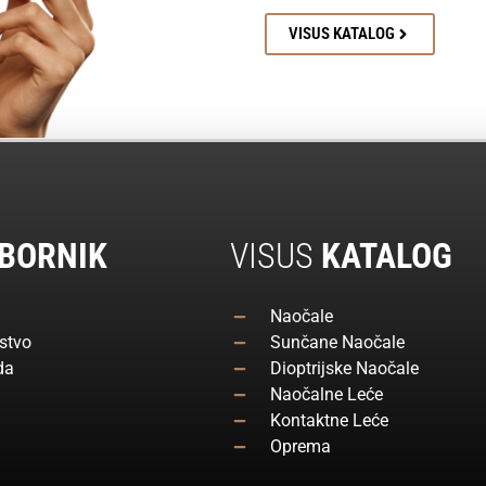
VISUS KATALOG
BORNIK
VISUS
KATALOG
Naočale
stvo
Sunčane Naočale
da
Dioptrijske Naočale
Naočalne Leće
Kontaktne Leće
Oprema