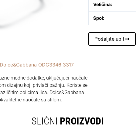
Veličina:
Spol:
Pošaljite upit
 Dolce&Gabbana ODG3346 3317
ksuzne modne dodatke, uključujući naočale.
 dizajnu koji privlači pažnju. Koriste se
 različitim oblicima lica. Dolce&Gabbana
okvalitetne naočale sa stilom.
SLIČNI
PROIZVODI