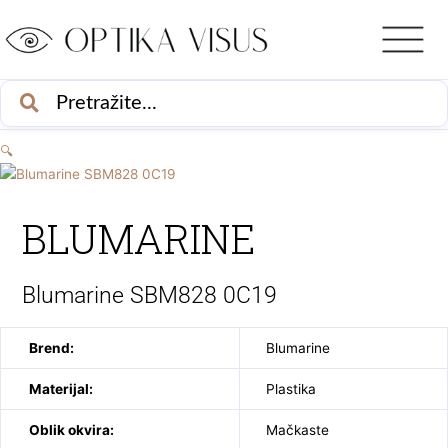
Skip
to
content
PRETRAŽI
🔍
BLUMARINE
Blumarine SBM828 0C19
Brend:
Blumarine
Materijal:
Plastika
Oblik okvira:
Mačkaste