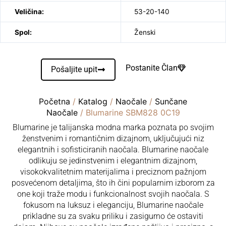
Veličina:
53-20-140
Spol:
Ženski
Postanite Član
Pošaljite upit
Početna
/
Katalog
/
Naočale
/
Sunčane
Naočale
/ Blumarine SBM828 0C19
Blumarine je talijanska modna marka poznata po svojim
ženstvenim i romantičnim dizajnom, uključujući niz
elegantnih i sofisticiranih naočala. Blumarine naočale
odlikuju se jedinstvenim i elegantnim dizajnom,
visokokvalitetnim materijalima i preciznom pažnjom
posvećenom detaljima, što ih čini popularnim izborom za
one koji traže modu i funkcionalnost svojih naočala. S
fokusom na luksuz i eleganciju, Blumarine naočale
prikladne su za svaku priliku i zasigurno će ostaviti