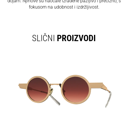
dojam. Njihove su naočale izrađene pažljivo i precizno, s
fokusom na udobnost i izdržljivost.
SLIČNI
PROIZVODI