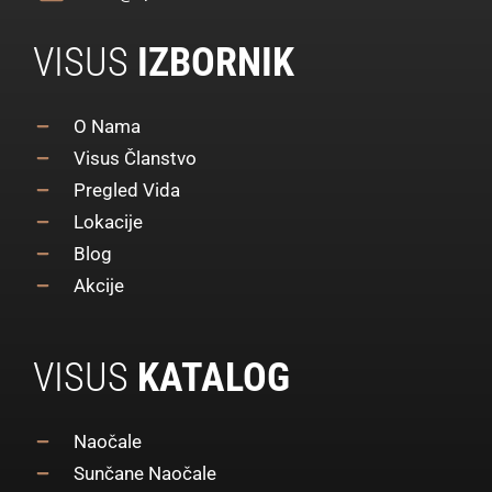
VISUS
IZBORNIK
O Nama
Visus Članstvo
Pregled Vida
Lokacije
Blog
Akcije
VISUS
KATALOG
Naočale
Sunčane Naočale