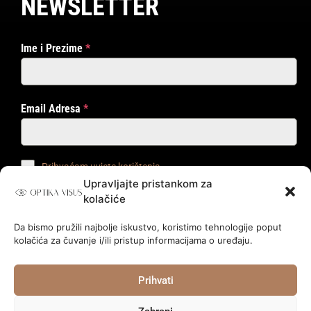
NEWSLETTER
Ime i Prezime
*
Email Adresa
*
Prihvaćam uvjete korištenja
Upravljajte pristankom za
kolačiće
PRIJAVI ME!
Da bismo pružili najbolje iskustvo, koristimo tehnologije poput
kolačića za čuvanje i/ili pristup informacijama o uređaju.
© 2024.
Optika Visus
.
Prihvati
Pravila Privatnosti
Kolačići
Poslovni Podaci