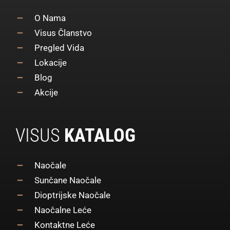
O Nama
Visus Članstvo
Pregled Vida
Lokacije
Blog
Akcije
VISUS
KATALOG
Naočale
Sunčane Naočale
Dioptrijske Naočale
Naočalne Leće
Kontaktne Leće