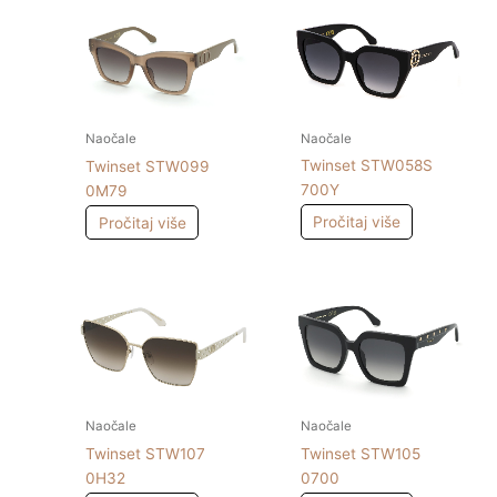
Naočale
Naočale
Twinset STW058S
Twinset STW099
700Y
0M79
Pročitaj više
Pročitaj više
Naočale
Naočale
Twinset STW107
Twinset STW105
0H32
0700